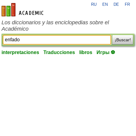
RU
EN
DE
FR
es-academic.com
Los diccionarios y las enciclopedias sobre el
Académico
¡Buscar!
interpretaciones
Traducciones
libros
Игры ⚽