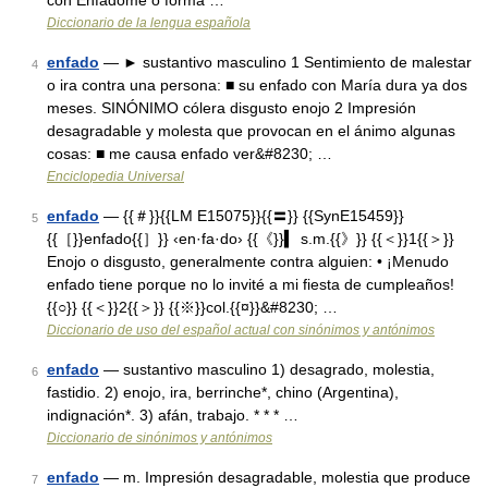
con Enfádome o forma …
Diccionario de la lengua española
enfado
— ► sustantivo masculino 1 Sentimiento de malestar
4
o ira contra una persona: ■ su enfado con María dura ya dos
meses. SINÓNIMO cólera disgusto enojo 2 Impresión
desagradable y molesta que provocan en el ánimo algunas
cosas: ■ me causa enfado ver&#8230; …
Enciclopedia Universal
enfado
— {{＃}}{{LM E15075}}{{〓}} {{SynE15459}}
5
{{［}}enfado{{］}} ‹en·fa·do› {{《}}▍ s.m.{{》}} {{＜}}1{{＞}}
Enojo o disgusto, generalmente contra alguien: • ¡Menudo
enfado tiene porque no lo invité a mi fiesta de cumpleaños!
{{○}} {{＜}}2{{＞}} {{※}}col.{{¤}}&#8230; …
Diccionario de uso del español actual con sinónimos y antónimos
enfado
— sustantivo masculino 1) desagrado, molestia,
6
fastidio. 2) enojo, ira, berrinche*, chino (Argentina),
indignación*. 3) afán, trabajo. * * * …
Diccionario de sinónimos y antónimos
enfado
— m. Impresión desagradable, molestia que produce
7