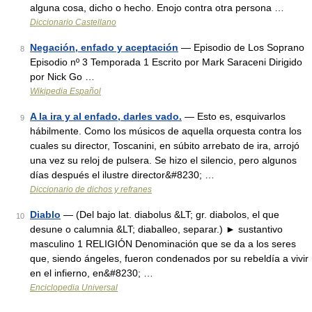
alguna cosa, dicho o hecho. Enojo contra otra persona …
Diccionario Castellano
Negación, enfado y aceptación
— Episodio de Los Soprano
8
Episodio nº 3 Temporada 1 Escrito por Mark Saraceni Dirigido
por Nick Go …
Wikipedia Español
A la ira y al enfado, darles vado.
— Esto es, esquivarlos
9
hábilmente. Como los músicos de aquella orquesta contra los
cuales su director, Toscanini, en súbito arrebato de ira, arrojó
una vez su reloj de pulsera. Se hizo el silencio, pero algunos
días después el ilustre director&#8230; …
Diccionario de dichos y refranes
Diablo
— (Del bajo lat. diabolus &LT; gr. diabolos, el que
10
desune o calumnia &LT; diaballeo, separar.) ► sustantivo
masculino 1 RELIGIÓN Denominación que se da a los seres
que, siendo ángeles, fueron condenados por su rebeldía a vivir
en el infierno, en&#8230; …
Enciclopedia Universal